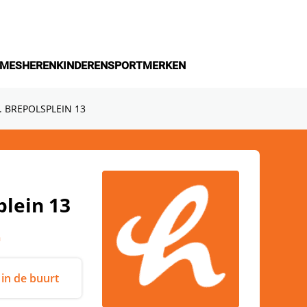
MES
HEREN
KINDEREN
SPORT
MERKEN
J. BREPOLSPLEIN 13
plein 13
n
 in de buurt