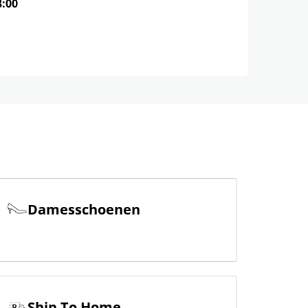
8:00
Damesschoenen
Ship To Home