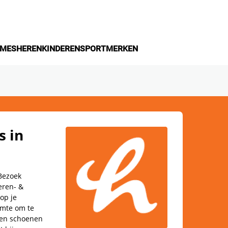
MES
HEREN
KINDEREN
SPORT
MERKEN
s in
Bezoek
eren- &
op je
imte om te
eren schoenen