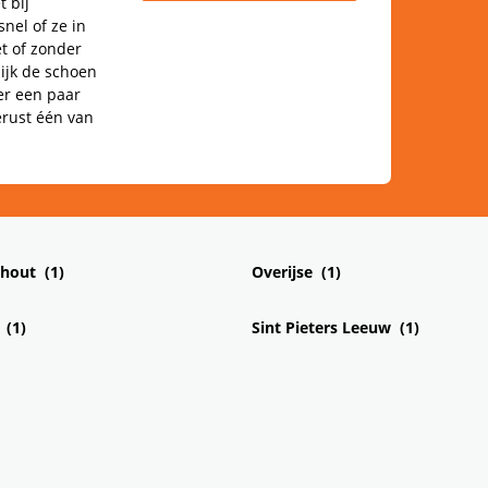
t bij
nel of ze in
t of zonder
ijk de schoen
ver een paar
erust één van
hout
Overijse
Sint Pieters Leeuw