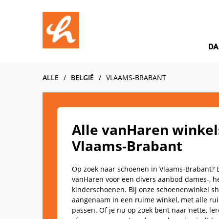
Skip to content
Return to Nav
Facebook
YouTube
Instagram
DA
ALLE
BELGIË
VLAAMS-BRABANT
Alle vanHaren winkel
Vlaams-Brabant
Op zoek naar schoenen in Vlaams-Brabant? 
vanHaren voor een divers aanbod dames-, h
kinderschoenen. Bij onze schoenenwinkel sh
aangenaam in een ruime winkel, met alle ru
passen. Of je nu op zoek bent naar nette, l